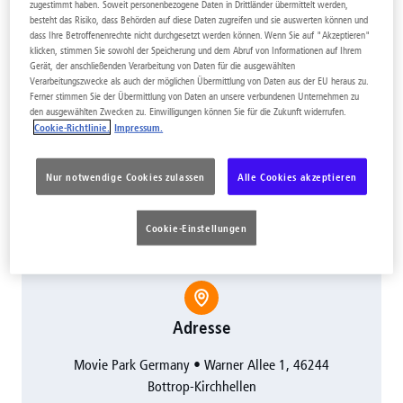
zugestimmt haben. Soweit personenbezogene Daten in Drittländer übermittelt werden,
KONTAKT
besteht das Risiko, dass Behörden auf diese Daten zugreifen und sie auswerten können und
dass Ihre Betroffenenrechte nicht durchgesetzt werden können. Wenn Sie auf "Akzeptieren"
klicken, stimmen Sie sowohl der Speicherung und dem Abruf von Informationen auf Ihrem
Gerät, der anschließenden Verarbeitung von Daten für die ausgewählten
Wie können wir dir helfen?
Verarbeitungszwecke als auch der möglichen Übermittlung von Daten aus der EU heraus zu.
Ferner stimmen Sie der Übermittlung von Daten an unsere verbundenen Unternehmen zu
den ausgewählten Zwecken zu. Einwilligungen können Sie für die Zukunft widerrufen.
Cookie-Richtlinie.
Impressum.
Für Rückfragen und Informationen zu Eurer
Hotelbuchung steht Euch unser offizieller
Nur notwendige Cookies zulassen
Alle Cookies akzeptieren
Reiseveranstalter Travelcircus gerne zur Verfügung.
Cookie-Einstellungen
Adresse
Movie Park Germany • Warner Allee 1, 46244
Bottrop-Kirchhellen