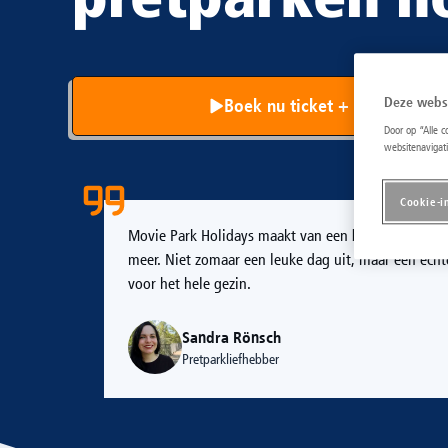
Deze webs
Boek nu ticket + hotel vanaf
Door op “Alle 
websitenavigati
Cookie-i
Movie Park Holidays maakt van een bezoek aan het 
meer. Niet zomaar een leuke dag uit, maar een echt
voor het hele gezin.
Sandra Rönsch
Pretparkliefhebber