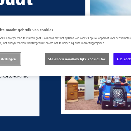
ite maakt gebruik van cookies
 €69
cookies accepteren” te klikken gaat u akkoord met het opslaan van cookies op uw apparaat voor het verbete
e, het analyseren van websitegebruik en om ons te helpen bij onze marketingprojecten.
nstellingen
Sta alleen noodzakelijke cookies toe
Alle coo
pretpark net even
e korte vakantie