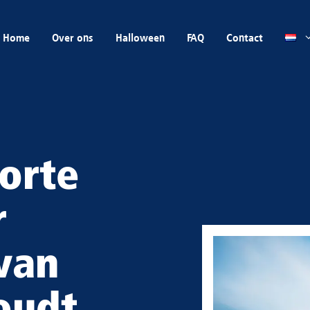
Home
Over ons
Halloween
FAQ
Contact
orte
r
van
oudt