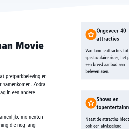
Ongeveer 40
attracties
aan Movie
Van familieattracties tot
spectaculaire rides, het 
een breed aanbod aan
belevenissen.
at pretparkbeleving en
ier samenkomen. Zodra
 dag in een andere
Shows en
topentertain
ezamenlijke momenten
Naast de attracties bied
ming die nog lang
ook een afwisselend