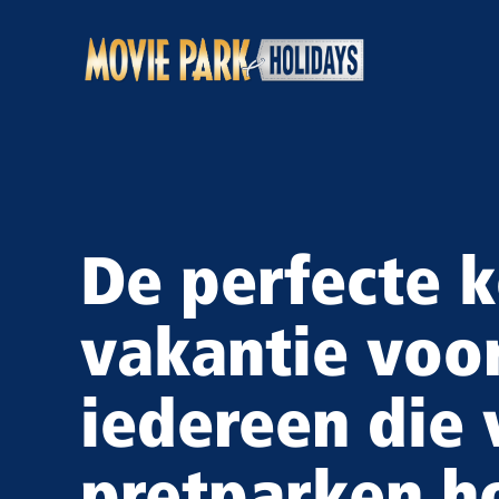
Ga
naar
de
inhoud
De perfecte k
vakantie voo
iedereen die 
pretparken h